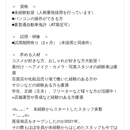
＜ 資格 ＞
■未経験歓迎（人柄重視採用を行っています）
■パソコンの操作ができる方
■要普通自動車免許（AT限定可）
＜ 試用・研修 ＞
■試用期間有り（2ヶ月）（本採用と同条件）
＜ 求める人材 ＞
コスメが好きな方、おしゃれが好きな方大歓迎！
着付け・ヘアメイク・カメラ・写真スタジオの経験者は優
遇
百貨店や化粧品売り場で働いた経験のある方や
サロンなどの経験ある方も優遇
学生、主婦（主夫）、フリーターなど様々な方が活躍中！
※店舗運営や育成など経験のある方優遇
○o｡..｡.:＊ 未経験からスタートしたスタッフ多数
＊:.｡..｡o○
尾張旭店をオープンしたのが2021年。
その際もほぼ全員が未経験からはじめたスタッフも今では